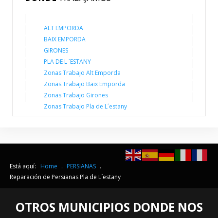
ALT EMPORDA
BAIX EMPORDA
GIRONES
PLA DE L ´ESTANY
Zonas Trabajo Alt Emporda
Zonas Trabajo Baix Emporda
Zonas Trabajo Girones
Zonas Trabajo Pla de L´estany
Está aquí:
Home
.
PERSIANAS
.
Reparación de Persianas Pla de L´estany
OTROS MUNICIPIOS DONDE NOS