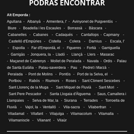
PODRAS ENCONTRAR
Alt Emporda :
Agullana
-
Albanyà
-
Armentera, l'
-
Avinyonet de Puigventós
-
Biure
-
Boadella i les Escaules
-
Borrassà
-
Bàscara
-
Cabanelles
-
Cabanes
-
Cadaqués
-
Cantallops
-
Capmany
-
Castelló d'Empúries
-
Cistella
-
Colera
-
Darnius
-
Escala, l
'
-
Espolla
-
Far d'Empordà, el
-
Figueres
-
Fortià
-
Garriguella
-
Garrigàs
-
Jonquera, la
-
Lladó
-
Llançà
-
Llers
-
Masarac
-
Maçanet de Cabrenys
-
Mollet de Peralada
-
Navata
-
Ordis
-
Palau
de Santa Eulàlia
- Palau-saverdera -
Pau
-
Pedret i Marzà
-
Peralada
-
Pont de Molins
-
Pontós
-
Port de la Selva, el
-
Portbou
-
Rabós
-
Riumors
-
Roses
-
Sant Climent Sescebes
-
Sant Llorenç de la Muga
-
Sant Miquel de Fluvià
-
Sant Mori
-
Sant Pere Pescador
-
Santa Llogaia d'Àlguema
-
Saus, Camallera i
Llampaies
-
Selva de Mar, la
-
Siurana
-
Terrades
-
Torroella de
Fluvià
-
Vajol, la
-
Ventalló
-
Vila-sacra
-
Vilabertran
-
Viladamat
-
Vilafant
-
Vilajuïga
-
Vilamacolum
-
Vilamalla
-
Vilamaniscle
-
Vilanant
-
Vilaür