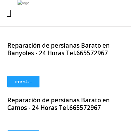
INICIO
Buscar
Reparación de persianas Barato en
SERVICIOS
Banyoles - 24 Horas Tel.665572967
SERVICIO 24 HORAS
QUIENES SOMOS
LEER MÁS...
URGENCIAS
24 HORAS
Reparación de persianas Barato en
Camos - 24 Horas Tel.665572967
LLAMANOS AL
665 57 29 67