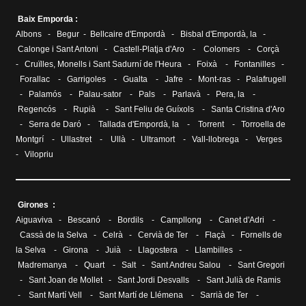
Baix Emporda :
Albons
-
Begur
-
Bellcaire d'Empordà
-
Bisbal d'Empordà, la
-
Calonge i Sant Antoni
-
Castell-Platja d'Aro
-
Colomers
-
Corçà
-
Cruïlles, Monells i Sant Sadurní de l'Heura
-
Foixà
-
Fontanilles
-
Forallac
-
Garrigoles
-
Gualta
-
Jafre
-
Mont-ras
-
Palafrugell
-
Palamós
-
Palau-sator
-
Pals
-
Parlavà
-
Pera, la
-
Regencós
-
Rupià
-
Sant Feliu de Guíxols
-
Santa Cristina d'Aro
-
Serra de Daró
-
Tallada d'Empordà, la
-
Torrent
-
Torroella de
Montgrí
-
Ullastret
-
Ullà
-
Ultramort
-
Vall-llobrega
-
Verges
-
Vilopriu
Girones :
Aiguaviva
-
Bescanó
-
Bordils
-
Campllong
-
Canet d'Adri
-
Cassà de la Selva
-
Celrà
-
Cervià de Ter
-
Flaçà
-
Fornells de
la Selva
-
Girona
-
Juià
-
Llagostera
-
Llambilles
-
Madremanya
-
Quart
-
Salt
-
Sant Andreu Salou
-
Sant Gregori
-
Sant Joan de Mollet
-
Sant Jordi Desvalls
-
Sant Julià de Ramis
-
Sant Martí Vell
-
Sant Martí de Llémena
-
Sarrià de Ter
-