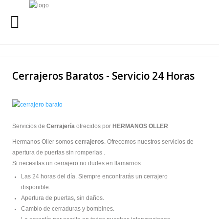
INICIO
Buscar
Cerrajeros Baratos - Servicio 24 Horas
SERVICIOS
SERVICIO 24 HORAS
QUIENES SOMOS
Servicios de
Cerrajería
ofrecidos por
HERMANOS OLLER
Hermanos Oller somos
cerrajeros
. Ofrecemos nuestros servicios de
URGENCIAS
24 HORAS
apertura de puertas sin romperlas .
Si necesitas un cerrajero no dudes en llamarnos.
Las 24 horas del día. Siempre encontrarás un cerrajero
LLAMANOS AL
disponible.
665 57 29 67
Apertura de puertas, sin daños.
Cambio de cerraduras y bombines.