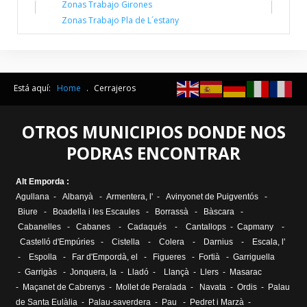
Zonas Trabajo Girones
Zonas Trabajo Pla de L´estany
Está aquí:
Home
.
Cerrajeros
OTROS MUNICIPIOS DONDE NOS
PODRAS ENCONTRAR
Alt Emporda :
Agullana
-
Albanyà
-
Armentera, l'
-
Avinyonet de Puigventós
-
Biure
-
Boadella i les Escaules
-
Borrassà
-
Bàscara
-
Cabanelles
-
Cabanes
-
Cadaqués
-
Cantallops
-
Capmany
-
Castelló d'Empúries
-
Cistella
-
Colera
-
Darnius
-
Escala, l
'
-
Espolla
-
Far d'Empordà, el
-
Figueres
-
Fortià
-
Garriguella
-
Garrigàs
-
Jonquera, la
-
Lladó
-
Llançà
-
Llers
-
Masarac
-
Maçanet de Cabrenys
-
Mollet de Peralada
-
Navata
-
Ordis
-
Palau
de Santa Eulàlia
- Palau-saverdera -
Pau
-
Pedret i Marzà
-