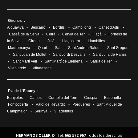
Girones :
Aiguaviva
-
Bescanó
-
Bordils
-
Campllong
-
Canet d'Adri
-
Cassà de la Selva
-
Celrà
-
Cervià de Ter
-
Flaçà
-
Fornells de
la Selva
-
Girona
-
Juià
-
Llagostera
-
Llambilles
-
Madremanya
-
Quart
-
Salt
-
Sant Andreu Salou
-
Sant Gregori
-
Sant Joan de Mollet
-
Sant Jordi Desvalls
-
Sant Julià de Ramis
-
Sant Martí Vell
-
Sant Martí de Llémena
-
Sarrià de Ter
-
Vilablareix
-
Viladasens
Pla de L´Estany :
Banyoles
-
Camós
-
Cornellà del Terri
-
Crespià
-
Esponellà
-
Fontcoberta
-
Palol de Revardit
-
Porqueres
-
Sant Miquel de
Campmajor
-
Serinyà
-
Vilademuls
HERMANOS OLLER ©
Tel.
665 572 967
Todos los derechos