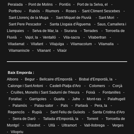
Peralada
-
Pont de Molins
-
Pontós
-
Port de la Selva, el
-
Portbou
-
Rabós
-
Riumors
-
Roses
-
Sant Climent Sescebes
-
Sant Llorenç de la Muga
-
Sant Miquel de Fluvià
-
Sant Mori
-
Sant Pere Pescador
-
Santa Llogaia d'Àlguema
-
Saus, Camallera i
Llampaies
-
Selva de Mar, la
-
Siurana
-
Terrades
-
Torroella de
Fluvià
-
Vajol, la
-
Ventalló
-
Vila-sacra
-
Vilabertran
-
Viladamat
-
Vilafant
-
Vilajuïga
-
Vilamacolum
-
Vilamalla
-
Vilamaniscle
-
Vilanant
-
Vilaür
Baix Emporda :
Albons
-
Begur
-
Bellcaire d'Empordà
-
Bisbal d'Empordà, la
-
Calonge i Sant Antoni
-
Castell-Platja d'Aro
-
Colomers
-
Corçà
-
Cruïlles, Monells i Sant Sadurní de l'Heura
-
Foixà
-
Fontanilles
-
Forallac
-
Garrigoles
-
Gualta
-
Jafre
-
Mont-ras
-
Palafrugell
-
Palamós
-
Palau-sator
-
Pals
-
Parlavà
-
Pera, la
-
Regencós
-
Rupià
-
Sant Feliu de Guíxols
-
Santa Cristina d'Aro
-
Serra de Daró
-
Tallada d'Empordà, la
-
Torrent
-
Torroella de
Montgrí
-
Ullastret
-
Ullà
-
Ultramort
-
Vall-llobrega
-
Verges
-
Vilopriu